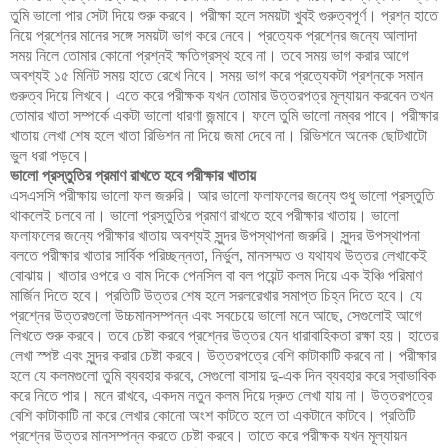
তুমি ভালো পার সেটা দিয়ে শুরু করবে। পরীক্ষা হলে সময়টা খুবই গুরুত্বপূর্ণ। প্রশ্ন হাতে
নিয়ে প্রশ্নের মানের সঙ্গে সময়টা ভাগ করে নেবে। প্রত্যেক প্রশ্নের জন্যে আলাদা
সময় নিলে তোমার কোনো প্রশ্নই ক্ষতিগ্রস্থ হবে না। তবে সময় ভাগ করার আগে
অবশ্যই ১৫ মিনিট সময় হাতে রেখে নিবে। সময় ভাগ করে প্রত্যেকটা প্রশ্নকে সমান
গুরুত্ব দিয়ে লিখবে। এতে করে পরীক্ষক যখন তোমার উত্তরপত্র মূল্যায়ন করবেন তখন
তোমার খাতা সম্পর্কে একটা ভালো ধারণা জন্মাবে। ফলে তুমি ভালো নম্বর পাবে। পরীক্ষার
খাতায় লেখা শেষ হলে খাতা রিভিশন না দিয়ে জমা দেবে না। রিভিশনে অনেক ছোটখাটো
ভুল ধরা পড়বে।
ভালো প্রস্তুতির প্রমাণ রাখতে হবে পরীক্ষার খাতায়
এসএসসি পরীক্ষায় ভালো ফল জরুরি। আর ভালো ফলাফলের জন্যে শুধু ভালো প্রস্তুতি
থাকলেই চলবে না। ভালো প্রস্তুতির প্রমাণ রাখতে হবে পরীক্ষার খাতায়। ভালো
ফলাফলের জন্যে পরীক্ষার খাতায় অবশ্যই সুন্দর উপস্থাপনা জরুরি। সুন্দর উপস্থাপনা
বলতে পরীক্ষার খাতার সার্বিক পরিচ্ছন্নতা, নির্ভুল, মানসম্মত ও যথাযথ উত্তর লেখাকেই
বোঝায়। খাতার ওপরে ও বাম দিকে পেনসিল বা বল পয়েন্ট কলম দিয়ে এক ইঞ্চি পরিমাণ
মার্জিন দিতে হবে। প্রতিটি উত্তর শেষ হলে সরলরেখার সমাপ্ত চিহ্ন দিতে হবে। যে
প্রশ্নের উত্তরগুলো উচ্চমানসম্পন্ন এবং সবচেয়ে ভালো মনে আছে, সেগুলোই আগে
লিখতে শুরু করবে। তবে চেষ্টা করবে প্রশ্নের উত্তর যেন ধারাবাহিকতা রক্ষা হয়। হাতের
লেখা স্পষ্ট এবং সুন্দর করার চেষ্টা করবে। উত্তরপত্রে বেশি কাটাকাটি করবে না। পরীক্ষার
হলে যে কলমগুলো তুমি ব্যবহার করবে, সেগুলো বাসায় দু-এক দিন ব্যবহার করে স্বাভাবিক
করে নিতে পার। মনে রাখবে, একদম নতুন কলম দিয়ে দ্রুত লেখা যায় না। উত্তরপত্রে
বেশি কাটাকাটি না করে লেখার কোনো অংশ কাটতে হলে তা একটানে কাটবে। প্রতিটি
প্রশ্নের উত্তর মানসম্পন্ন করতে চেষ্টা করবে। তাতে করে পরীক্ষক যখন মূল্যায়ন