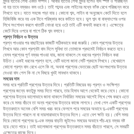
সুন্দর হাতের লেখা একটি সম্পদ। আবার হাতের লেখা সুন্দর হলেও যদি স্পষ্ট ও পরিচ্ছন্ন
না হয় তবে নম্বরও কম ওঠে। তাই শব্দের এবং লাইনের মধ্যে ফাঁক রেখে পরিচ্ছন্ন করে
লিখতে হবে। যাতে সহজে পড়া যায়। কোনো শব্দ, লাইন বা অনুচ্ছেদ কেটে দিতে হলে
হিজিবিজি করে নয় এক টানে পরিষ্কার করে কাটতে হবে। ভুল শব্দ বা বাক্যাংশের ওপর
লিখে সংশোধন করলে খাতাটি নোংরা হয়ে ওঠে তাই এটি কখনই করবে না। এক্ষেত্রে
কেটে দিয়ে ওপরে বা পাশে ঠিক শব্দ বসাবে।
প্রশ্ন নির্বাচন ও উত্তর
প্রশ্ন পাওয়ার পর বাছাইয়ের কাজটি সঠিকভাবে করা জরুরি। কোন প্রশ্নের উত্তর
লিখবে আর কোন প্রশ্নটা বাদ দিলে সুবিধা তা তোমাকে প্রথমেই নির্বাচন করতে হবে।
যেসব প্রশ্নের পূর্ণ নম্বর পাওয়া যায়, জানা থাকলে সে ধরনের প্রশ্ন নির্বাচন করা
উচিত। একই ধরনের প্রশ্ন হলে, যেটি ভালো জানা সেটি প্রথমে লিখবে। বেখেয়ালে
কোনো প্রশ্ন বাদ রেখে এলে কি না, অথবা প্রশ্নের ভেতরের ছোট অংশগুলোর উত্তর
দেওয়া বাদ গেল কি না সে বিষয়ে খুবই সাবধান থাকবে।
সময়ের দাম
সময় ধরে প্রতিটি প্রশ্নের উত্তর দিবে। প্রতিটি বিষয়ের বড় প্রশ্ন ও সংক্ষিপ্ত
প্রশ্নের জন্যে কতটুকু সময় দিতে পারবে, তার হিসাব আগে থেকেই করে নেবে। কোনো
প্রশ্নের উত্তর ভালোভাবে জানা থাকলে নির্ধারিত সময়ের আগেই লিখে শেষ করবে এতে
করে যে সময় বাঁচবে তা অন্য প্রশ্নের উত্তরে কাজে লাগবে। দেখা গেল একটি প্রশ্নের
উত্তরদানে অনেক বেশি সময় খরচ করে ফেললে পরে সময়ের অভাবে দু-একটি প্রশ্নের
উত্তর দিতে পারলে না বা দায়সারাভাবে উত্তর দিলে। এতে বেশ ক্ষতি হয়। বেশি সময়
দিয়ে কোনো প্রশ্নের দু-এক নম্বর বাড়তি জুটলেও সময়ের অভাবে পাঁচ-ছয় নম্বর নষ্ট
হয়ে যেতে পারে। তাই ভালোজানা প্রশ্নের উত্তরদানে সময় বাঁচাতে পারলে, সে সময়টি
এক্ষেত্রে কাজে দিবে।