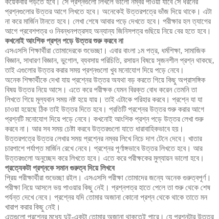
কয়েকবার পড়তে হবে। সে প্রশ্নগুলো লিখলে ভালো নম্বর পাওয়া যাবে সে ধরনের
প্রশ্নগুলোর উত্তর আগে লিখতে হবে। অনেকেই উত্তরপত্রে ভাঁজ দিয়ে থাকে। এটা
না করে মার্জিন টানতে হবে। লেখা শেষে আবার পড়ে দেখতে হবে। পরীক্ষার হল ত্যাগের
আগে প্রবেশপত্র ও নিবন্ধনপত্রসহ অন্যান্য জিনিসপত্র গুছিয়ে নিয়ে বের হতে হবে।
কখনোই আংশিক প্রশ্ন পড়ে উত্তর শুরু করবে না
এসএসসি শিক্ষার্থীরা তোমাদেরকে শুভেচ্ছা। এবার বাংলা ১ম পত্র, ধর্মশিক্ষা, সামাজিক
বিজ্ঞান, সাধারণ বিজ্ঞান, ভুগোল, ব্যবসায় পরিচিতি, রসায়ন বিষয়ে সৃজনশীল প্রশ্ন থাকছে,
তাই এগুলোর উত্তর করার সময় প্রশ্নগুলো খুব মনোযোগ দিয়ে পড়ে নেবে।
অনেক শিক্ষার্থীকে দেখা যায় প্রশ্নের উত্তর অযথা বড় করতে গিয়ে কিছু অপ্রাসঙ্গিক
বিষয় উত্তর নিয়ে আসে। এতে করে পরীক্ষক যেমন বিরক্ত বোধ করেন তেমনি তা
লিখতে গিয়ে মূল্যবান সময় নষ্ট হয়ে যায়। তাই এটাকে পরিহার করবে। প্রশ্নে যা যা
চাওয়া হয়েছে ঠিক তাই উত্তর দিতে হবে। প্রতিটি প্রশ্নের উত্তর শুরু করার আগে
প্রশ্নটি মনোযোগ দিয়ে পড়ে নেবে। কখনোই আংশিক প্রশ্ন পড়ে উত্তর লেখা শুরু
করবে না। আর সব সময় চেষ্টা করবে উত্তরগুলো যাতে ধারাবাহিকভাবে হয়।
উত্তরপত্রে উত্তর লেখার সময় প্রশ্নের নম্বর লিখে নিচে দাগ টেনে দেবে। খাতার
চারপাশে পর্যাপ্ত মার্জিন রেখে নেবে। প্রশ্নের পূর্ণাঙ্গভাবে উত্তর লিখতে হবে। আর
উত্তরগুলো অনুচ্ছেদ করে লিখতে হবে। এতে করে পরীক্ষকের মুল্যায়ন ভালো হবে।
প্রত্যেকটা প্রশ্নকে সমান গুরুত্ব দিয়ে লিখবে
প্রিয় পরীক্ষার্থীরা শুভেচ্ছা রইল। এসএসসি পরীক্ষা তোমাদের জন্যে অনেক গুরুত্বপূর্ণ।
পরীক্ষা নিয়ে আসলে ভয় পাওয়ার কিছু নেই। প্রশ্নপত্র হাতে পেলে তা শুরু থেকে শেষ
পর্যন্ত দেখে নেবে। প্রশ্নের যদি তোমার অজানা কোনো প্রশ্ন থেকে থাকে তাতে মন
খারাপ করার কিছু নেই।
এতগুলো প্রশ্নের মধ্যে দুই-একটা তোমার অজানা থাকতেই পারে। যে প্রশ্নটার উত্তর