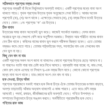
সঠিকভাবে প্রশ্নের নম্বর দেওয়া
প্রশ্নের নম্বরটি বাঁ দিকে নির্ভুলভাবে অবশ্যই বসাবে। একটি প্রশ্নের মধ্যে নানা অংশ
থাকতে পারে। পৃথক প্রশ্নের উত্তর পৃথক অনুচ্ছেদে লেখা উচিত। আবার অনেক
প্রশ্নেই (ক), (খ) অংশ থাকে। এক্ষেত্রে সেভাবে (ক), (খ) নম্বর লিখে তবেই উত্তর
দেবে। যেমন : ১নং প্রশ্নের ‘ক’ এর উত্তর।
ঠিক বানান
উত্তরের সময় বানান অনেকেই ভুল করে। কাজেই সতর্কতা দরকার। যেসব বানান
সচরাচর ভুল হয় সেগুলো বেশি করে অনুশীলন দরকার। বিখ্যাত আর পরিচিত নামের বানান
যেন ঠিক থাকে। কবিদের নামের বানান ভুল করলে পরীক্ষক বিরক্ত হবেন। এতে তোমার
নম্বরও কমে যেতে পারে। তোমার পাঠ্যবইয়ের গদ্য, সহপাঠের নাম এবং লেখকের নাম
যেন ভুল না হয়।
কিছু যেন বাদ না যায়
একটি প্রশ্নের সকল অংশ জানা না থাকলেও কোনো প্রশ্নের উত্তর ছেড়ে আসবে না।
না পারলেও যতটা পারা যায় চেষ্টা করে লিখে আসবে। ব্যাখ্যাটা পারা যাচ্ছে না, কার লেখা,
কোন গল্প থেকে এসেছে তা লিখলে দু-এক নম্বর মিলে যাবে। কোনো কোনো প্রশ্নের
মধ্যে নানা অংশ থাকে। তার কোনো অংশ যেন বাদ না যায়।
ছক দেওয়া, চিত্র আঁকা
প্রশ্নের প্রয়োজনে যখনই পারবে ছক কিংবা চিত্র এঁকে তোমার উত্তরের গুণমান বাড়াবে,
অবশ্য তাড়াতাড়ি আঁকার অভ্যাস থাকলেই এ কাজ পারবে। এতে করে বেশি নম্বর
আসবেই। পদার্থ, রসায়ন, জীববিজ্ঞানের ছবি অবশ্যই দেবে। গণিতে উপপাদ্য ও
সম্পাদ্যে নিখুতভাবে চিত্র অঙ্কন করবে। অর্থনীতিতে প্রয়োজনীয় ছক দেবে।
গণিতের রাফ কাজ