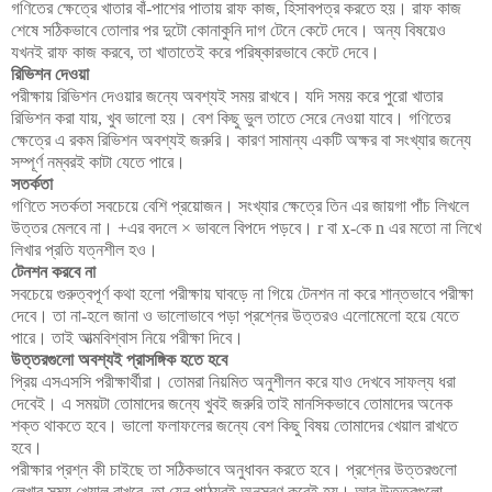
গণিতের ক্ষেত্রে খাতার বাঁ-পাশের পাতায় রাফ কাজ, হিসাবপত্র করতে হয়। রাফ কাজ
শেষে সঠিকভাবে তোলার পর দুটো কোনাকুনি দাগ টেনে কেটে দেবে। অন্য বিষয়েও
যখনই রাফ কাজ করবে, তা খাতাতেই করে পরিষ্কারভাবে কেটে দেবে।
রিভিশন দেওয়া
পরীক্ষায় রিভিশন দেওয়ার জন্যে অবশ্যই সময় রাখবে। যদি সময় করে পুরো খাতার
রিভিশন করা যায়, খুব ভালো হয়। বেশ কিছু ভুল তাতে সেরে নেওয়া যাবে। গণিতের
ক্ষেত্রে এ রকম রিভিশন অবশ্যই জরুরি। কারণ সামান্য একটি অক্ষর বা সংখ্যার জন্যে
সম্পূর্ণ নম্বরই কাটা যেতে পারে।
সতর্কতা
গণিতে সতর্কতা সবচেয়ে বেশি প্রয়োজন। সংখ্যার ক্ষেত্রে তিন এর জায়গা পাঁচ লিখলে
উত্তর মেলবে না। +এর বদলে × ভাবলে বিপদে পড়বে। r বা x-কে n এর মতো না লিখে
লিখার প্রতি যত্নশীল হও।
টেনশন করবে না
সবচেয়ে গুরুত্বপূর্ণ কথা হলো পরীক্ষায় ঘাবড়ে না গিয়ে টেনশন না করে শান্তভাবে পরীক্ষা
দেবে। তা না-হলে জানা ও ভালোভাবে পড়া প্রশ্নের উত্তরও এলোমেলো হয়ে যেতে
পারে। তাই আত্মবিশ্বাস নিয়ে পরীক্ষা দিবে।
উত্তরগুলো অবশ্যই প্রাসঙ্গিক হতে হবে
প্রিয় এসএসসি পরীক্ষার্থীরা। তোমরা নিয়মিত অনুশীলন করে যাও দেখবে সাফল্য ধরা
দেবেই। এ সময়টা তোমাদের জন্যে খুবই জরুরি তাই মানসিকভাবে তোমাদের অনেক
শক্ত থাকতে হবে। ভালো ফলাফলের জন্যে বেশ কিছু বিষয় তোমাদের খেয়াল রাখতে
হবে।
পরীক্ষার প্রশ্ন কী চাইছে তা সঠিকভাবে অনুধাবন করতে হবে। প্রশ্নের উত্তরগুলো
লেখার সময় খেয়াল রাখবে, তা যেন পাঠ্যবই অনুসরণ করেই হয়। আর উত্তরগুলো