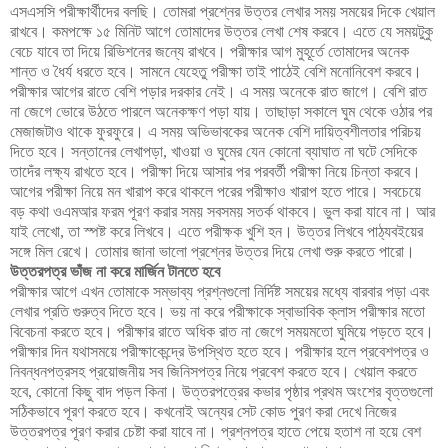
এসএসসি পরীক্ষার্থীদের বলছি। তোমরা প্রশ্নের উত্তর লেখার সময় সময়ের দিকে খেয়াল
রাখবে। কমপক্ষে ১৫ মিনিট আগে তোমাদের উত্তর লেখা শেষ করবে। এতে যে সময়টুকু
বেচে যাবে তা দিয়ে রিভিশনের জন্যে রাখবে। পরীক্ষার আগ মুহূর্তে তোমাদের অনেক
শান্ত ও ধৈর্য ধরতে হবে। সামনে যেহেতু পরীক্ষা তাই পাঠেই বেশি মনোনিবেশ করবে।
পরীক্ষার আগের রাতে বেশি পড়ার দরকার নেই। এ সময় অনেকে রাত জাগে। বেশি রাত
না জেগে ভোরে উঠতে পারলে অনেকক্ষণ পড়া যায়। তাছাড়া সকালে ঘুম থেকে ওঠার পর
মেজাজটাও থাকে ফুরফুরে। এ সময় অভিভাবকের অনেক বেশি দায়িত্বশীলতার পরিচয়
দিতে হবে। সন্তানের লেখাপড়া, খাওয়া ও ঘুমের যেন কোনো ব্যাঘাত না ঘটে সেদিকে
তাদেঁর লক্ষ্য রাখতে হবে। পরীক্ষা দিয়ে আসার পর পরবর্তী পরীক্ষা নিয়ে চিন্তা করবে।
আগের পরীক্ষা নিয়ে মন খারাপ করে থাকলে পরের পরীক্ষাও খারাপ হতে পারে। সবচেয়ে
বড় কথা ওএমআর ফরম পূরণ করার সময় সবসময় সতর্ক থাকবে। ভুল করা যাবে না। আর
যাই লেখো, তা স্পষ্ট করে লিখবে। এতে পরীক্ষক খুশি হন। উত্তর লিখবে পাঠ্যবইয়ের
সঙ্গে মিল রেখে। তোমার জানা ভালো প্রশ্নের উত্তর দিয়ে লেখা শুরু করতে পারো।
উত্তরপত্র ভাঁজ না করে মার্জিন টানতে হবে
পরীক্ষার আগে এখন তোমাকে সম্ভাব্য প্রশ্নগুলো নির্দিষ্ট সময়ের মধ্যে বারবার পড়া এবং
লেখার প্রতি গুরুত্ব দিতে হবে। ভয় না করে পরীক্ষাকে স্বাভাবিক ক্লাস পরীক্ষার মতো
বিবেচনা করতে হবে। পরীক্ষার রাতে অধিক রাত না জেগে সময়মতো ঘুমিয়ে পড়তে হবে।
পরীক্ষার দিন যথাসময়ে পরীক্ষাকেন্দ্রে উপস্থিত হতে হবে। পরীক্ষার হলে প্রবেশপত্র ও
নিবন্ধনপত্রসহ প্রয়োজনীয় সব জিনিসপত্র নিয়ে প্রবেশ করতে হবে। খেয়াল করতে
হবে, কোনো কিছু বাদ পড়ল কিনা। উত্তরপত্রের কভার পৃষ্ঠার প্রথম অংশের বৃত্তগুলো
সঠিকভাবে পূরণ করতে হবে। কখনোই অন্যের সেট কোড পুরণ করা দেখে নিজের
উত্তরপত্র পূরণ করার চেষ্টা করা যাবে না। প্রশ্নপত্র হাতে পেয়ে হতাশ না হয়ে বেশ