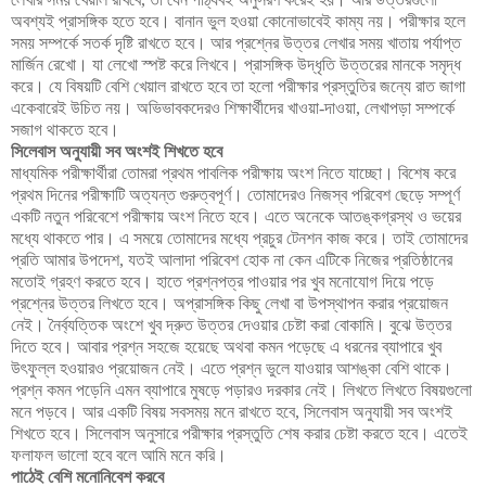
অবশ্যই প্রাসঙ্গিক হতে হবে। বানান ভুল হওয়া কোনোভাবেই কাম্য নয়। পরীক্ষার হলে
সময় সম্পর্কে সতর্ক দৃষ্টি রাখতে হবে। আর প্রশ্নের উত্তর লেখার সময় খাতায় পর্যাপ্ত
মার্জিন রেখো। যা লেখো স্পষ্ট করে লিখবে। প্রাসঙ্গিক উদ্ধৃতি উত্তরের মানকে সমৃদ্ধ
করে। যে বিষয়টি বেশি খেয়াল রাখতে হবে তা হলো পরীক্ষার প্রস্তুতির জন্যে রাত জাগা
একেবারেই উচিত নয়। অভিভাবকদেরও শিক্ষার্থীদের খাওয়া-দাওয়া, লেখাপড়া সম্পর্কে
সজাগ থাকতে হবে।
সিলেবাস অনুযায়ী সব অংশই শিখতে হবে
মাধ্যমিক পরীক্ষার্থীরা তোমরা প্রথম পাবলিক পরীক্ষায় অংশ নিতে যাচ্ছো। বিশেষ করে
প্রথম দিনের পরীক্ষাটি অত্যন্ত গুরুত্বপূর্ণ। তোমাদেরও নিজস্ব পরিবেশ ছেড়ে সম্পূর্ণ
একটি নতুন পরিবেশে পরীক্ষায় অংশ নিতে হবে। এতে অনেকে আতঙ্কগ্রস্থ ও ভয়ের
মধ্যে থাকতে পার। এ সময়ে তোমাদের মধ্যে প্রচুর টেনশন কাজ করে। তাই তোমাদের
প্রতি আমার উপদেশ, যতই আলাদা পরিবেশ হোক না কেন এটিকে নিজের প্রতিষ্ঠানের
মতোই গ্রহণ করতে হবে। হাতে প্রশ্নপত্র পাওয়ার পর খুব মনোযোগ দিয়ে পড়ে
প্রশ্নের উত্তর লিখতে হবে। অপ্রাসঙ্গিক কিছু লেখা বা উপস্থাপন করার প্রয়োজন
নেই। নৈর্ব্যত্তিক অংশে খুব দ্রুত উত্তর দেওয়ার চেষ্টা করা বোকামি। বুঝে উত্তর
দিতে হবে। আবার প্রশ্ন সহজে হয়েছে অথবা কমন পড়েছে এ ধরনের ব্যাপারে খুব
উৎফুল্ল হওয়ারও প্রয়োজন নেই। এতে প্রশ্ন ভুলে যাওয়ার আশঙ্কা বেশি থাকে।
প্রশ্ন কমন পড়েনি এমন ব্যাপারে মুষড়ে পড়ারও দরকার নেই। লিখতে লিখতে বিষয়গুলো
মনে পড়বে। আর একটি বিষয় সবসময় মনে রাখতে হবে, সিলেবাস অনুযায়ী সব অংশই
শিখতে হবে। সিলেবাস অনুসারে পরীক্ষার প্রস্তুতি শেষ করার চেষ্টা করতে হবে। এতেই
ফলাফল ভালো হবে বলে আমি মনে করি।
পাঠেই বেশি মনোনিবেশ করবে