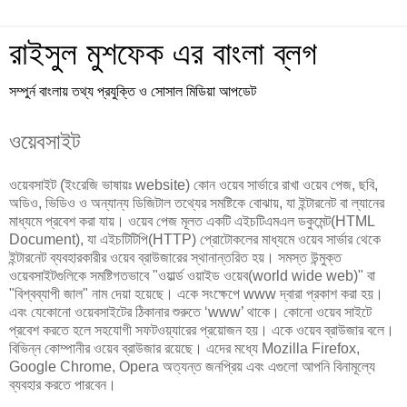
রাইসুল মুশফেক এর বাংলা ব্লগ
সম্পুর্ন বাংলায় তথ্য প্রযুক্তি ও সোসাল মিডিয়া আপডেট
ওয়েবসাইট
ওয়েবসাইট (ইংরেজি ভাষায়ঃ website) কোন ওয়েব সার্ভারে রাখা ওয়েব পেজ, ছবি,
অডিও, ভিডিও ও অন্যান্য ডিজিটাল তথ্যের সমষ্টিকে বোঝায়, যা ইন্টারনেট বা ল্যানের
মাধ্যমে প্রবেশ করা যায়। ওয়েব পেজ মূলত একটি এইচটিএমএল ডকুমেন্ট(HTML
Document), যা এইচটিটিপি(HTTP) প্রোটোকলের মাধ্যমে ওয়েব সার্ভার থেকে
ইন্টারনেট ব্যবহারকারীর ওয়েব ব্রাউজারের স্থানান্তরিত হয়। সমস্ত উন্মুক্ত
ওয়েবসাইটগুলিকে সমষ্টিগতভাবে "ওয়ার্ল্ড ওয়াইড ওয়েব(world wide web)" বা
"বিশ্বব্যাপী জাল" নাম দেয়া হয়েছে। একে সংক্ষেপে www দ্বারা প্রকাশ করা হয়।
এবং যেকোনো ওয়েবসাইটের ঠিকানার শুরুতে ‘www’ থাকে। কোনো ওয়েব সাইটে
প্রবেশ করতে হলে সহযোগী সফটওয়্যারের প্রয়োজন হয়। একে ওয়েব ব্রাউজার বলে।
বিভিন্ন কোম্পানীর ওয়েব ব্রাউজার রয়েছে। এদের মধ্যে Mozilla Firefox,
Google Chrome, Opera অত্যন্ত জনপ্রিয় এবং এগুলো আপনি বিনামূল্যে
ব্যবহার করতে পারবেন।