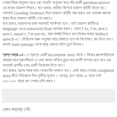
লেখার নিয়ম অনুসরণ করে এবং পদ্ধতি অনুসরণ করে পাঁচ-ছয়টি question-answer
এর মধ্যে ডায়ালগ লিখবে। মনে রাখবে, ব্যক্তি বিশেষে ডায়লগ রাইটিং ভিন্ন হয়।
অবশ্যই Greeting Sentence দিয়ে ডায়ালগ রাইটিং শুরু করবে এবং ধন্যবাদ জ্ঞাপক
বাক্য দিয়ে ডায়ালগ রাইটিং শেষ করবে।
মনে রাখবে, ডায়ালগের ভাষা অবশ্যই সংক্ষিপ্ত হবে। তাই ডায়লগ রাইটিংয়ে
language এর (contracted) from ব্যবহার করবে। যেমন I’ve, I’m, don’t,
aren’t, mayn’t, I’m not etc. আর সামারি লিখতে হবে নিজের ভাষায় Indirect
speech-এ। যৌক্তিক ক্রম অনুসরণ করে সাজাতে হবে সব বিশ্লেষণ, বাদ দিতে হবে।
কখনই main passage থেকে হুবহু কোনো লাইন তুলে দিবেনা।
প্রশ্ন নম্বর-১৩ :
এ প্রশ্নে একটি incomplete story থাকে। নিজের কল্পনাশক্তিকে
ব্যবহার করে সৃজনশীলতা ও মেধা কাজে লাগিয়ে সুন্দর করে গল্পটি সম্পন্ন রতে হবে এবং
অবশ্যই গল্পটির ওপর একটি শিরোনাম দিতে হবে।
মনে রাখবে, গল্পের শুরুর সঙ্গে শেষের মিল থাকতে হবে। চেষ্টা করবে তোমার completed
story-টিতে ইতিবাচক দিক ফুটিয়ে তুলতে। যেহেতু এতে নম্বর ১৫ থাকে তাই
১৫০-২০০ শব্দের গল্প লেখার চেষ্টা করবে।
কোন মন্তব্য নেই: