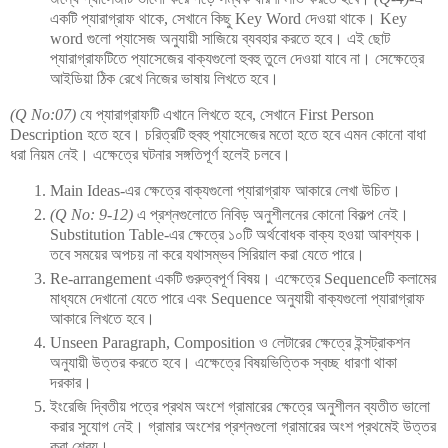
একটি প্যারাগ্রাফ থাকে, সেখানে কিছু Key Word দেওয়া থাকে। Key
word গুলো প্যাসেজ অনুযায়ী সাজিয়ে ব্যবহার করতে হবে। এই ছোট
প্যারাগ্রাফটিতে প্যাসেজের বাক্যগুলো হুবহু তুলে দেওয়া যাবে না। সেক্ষেত্রে
আইডিয়া ঠিক রেখে নিজের ভাষায় লিখতে হবে।
(Q No:07)
যে প্যারাগ্রাফটি এখানে লিখতে হবে, সেখানে First Person
Description হতে হবে। চরিত্রটি হুবহু প্যাসেজের মতো হতে হবে এমন কোনো বাধা
ধরা নিয়ম নেই। এক্ষেত্রে ঘটনার সঙ্গতিপূর্ণ হলেই চলবে।
Main Ideas-এর ক্ষেত্রে বাক্যগুলো প্যারাগ্রাফ আকারে লেখা উচিত।
(Q No: 9-12)
এ প্রশ্নগুলোতে নিবিড় অনুশীলনের কোনো বিকল্প নেই।
Substitution Table-এর ক্ষেত্রে ১০টি অর্থবোধক বাক্য হওয়া আবশ্যক।
তবে সময়ের অপচয় না করে যথাসম্ভব সিরিয়াল করা যেতে পারে।
Re-arrangement একটি গুরুত্বপূর্ণ বিষয়। এক্ষেত্রে Sequenceটি কলামের
মাধ্যমে দেখানো যেতে পারে এবং Sequence অনুযায়ী বাক্যগুলো প্যারাগ্রাফ
আকারে লিখতে হবে।
Unseen Paragraph, Composition ও লেটারের ক্ষেত্রে ইন্সট্রাকশন
অনুযায়ী উত্তর করতে হবে। এক্ষেত্রে বিষয়ভিত্তিক স্বচ্ছ ধারণা থাকা
দরকার।
ইংরেজি দ্বিতীয় পত্রে প্রথম অংশে গ্রামারের ক্ষেত্রে অনুশীলন ব্যতীত ভালো
করার সুযোগ নেই। গ্রামার অংশের প্রশ্নগুলো গ্রামারের অংশ প্রথমেই উত্তর
করা শ্রেয়।