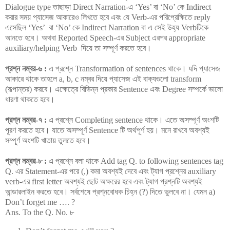
Dialogue type তাছাড়া Direct Narration-এ ‘Yes’ বা ‘No’ কে Indirect
করার সময় প্যাসেজ আকারেও লিখতে হবে এবং যে Verb-এর পরিপ্রেক্ষিতে reply
এসেছিল ‘Yes’ বা ‘No’ কে Indirect Narration বা এ সেই উহ্য Verbটিকে
আনতে হবে। অথবা Reported Speech-এর Subject এরপর appropriate
auxiliary/helping Verb দিয়ে তা সম্পূর্ণ করতে হবে।
প্রশ্ন নম্বর-৬ :
এ প্রশ্নে Transformation of sentences থাকে। যদি প্যাসেজ
আকারে থাকে তাহলে a, b, c নম্বর দিয়ে প্যাসেজ এই বাক্যগুলো transform
(রূপান্তর) করবে। এক্ষেত্রে বিভিন্ন প্রকার Sentence এবং Degree সম্পর্কে ভালো
ধারণা থাকতে হবে।
প্রশ্ন নম্বর-৭ :
এ প্রশ্নে Completing sentence থাকে। এতে অসম্পূর্ণ অংশটি
পূরণ করতে হবে। যাতে অসম্পূর্ণ Sentence টি অর্থপূর্ণ হয়। মনে রাখবে অবশ্যই
সম্পূর্ণ অংশটি খাতায় তুলতে হবে।
প্রশ্ন নম্বর-৮ :
এ প্রশ্নে বলা থাকে Add tag Q. to following sentences tag
Q. এর Statement-এর পরে (,) কমা অবশ্যই দেবে এবং ট্যাগ প্রশ্নের auxiliary
verb-এর first letter অবশ্যই ছোট অক্ষরের হবে এবং ট্যাগ প্রশ্নটি অবশ্যই
আন্ডারলাইন করতে হবে। সর্বশেষে প্রশ্নবোধক চিহ্ন (?) দিতে ভুলবে না। যেমন a)
Don’t forget me …. ?
Ans. To the Q. No. ৮