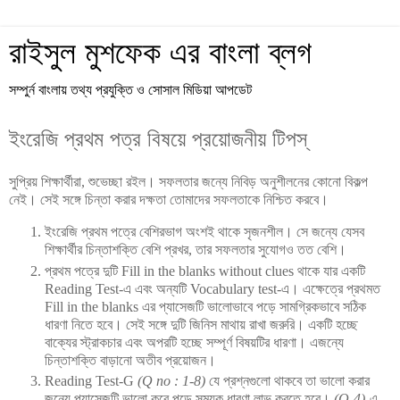
রাইসুল মুশফেক এর বাংলা ব্লগ
সম্পুর্ন বাংলায় তথ্য প্রযুক্তি ও সোসাল মিডিয়া আপডেট
ইংরেজি প্রথম পত্র বিষয়ে প্রয়োজনীয় টিপস্
সুপ্রিয় শিক্ষার্থীরা, শুভেচ্ছা রইল। সফলতার জন্যে নিবিড় অনুশীলনের কোনো বিকল্প
নেই। সেই সঙ্গে চিন্তা করার দক্ষতা তোমাদের সফলতাকে নিশ্চিত করবে।
ইংরেজি প্রথম পত্রে বেশিরভাগ অংশই থাকে সৃজনশীল। সে জন্যে যেসব
শিক্ষার্থীর চিন্তাশক্তি বেশি প্রখর, তার সফলতার সুযোগও তত বেশি।
প্রথম পত্রে দুটি Fill in the blanks without clues থাকে যার একটি
Reading Test-এ এবং অন্যটি Vocabulary test-এ। এক্ষেত্রে প্রথমত
Fill in the blanks এর প্যাসেজটি ভালোভাবে পড়ে সামগ্রিকভাবে সঠিক
ধারণা নিতে হবে। সেই সঙ্গে দুটি জিনিস মাথায় রাখা জরুরি। একটি হচ্ছে
বাক্যের স্ট্রাকচার এবং অপরটি হচ্ছে সম্পূর্ণ বিষয়টির ধারণা। এজন্যে
চিন্তাশক্তি বাড়ানো অতীব প্রয়োজন।
Reading Test-G
(Q no : 1-8)
যে প্রশ্নগুলো থাকবে তা ভালো করার
জন্যে প্যাসেজটি ভালো করে পড়ে সম্যক ধারণা লাভ করতে হবে।
(Q-4)
-এ