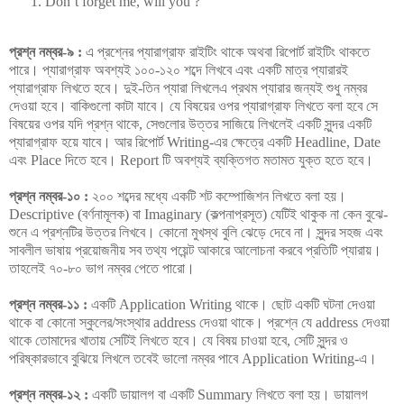
Don’t forget me, will you ?
প্রশ্ন নম্বর-৯ :
এ প্রশ্নের প্যারাগ্রাফ রাইটিং থাকে অথবা রিপোর্ট রাইটিং থাকতে
পারে। প্যারাগ্রাফ অবশ্যই ১০০-১২০ শব্দে লিখবে এবং একটি মাত্র প্যারারই
প্যারাগ্রাফ লিখতে হবে। দুই-তিন প্যারা লিখলেএ প্রথম প্যারার জন্যই শুধু নম্বর
দেওয়া হবে। বাকিগুলো কাটা যাবে। যে বিষয়ের ওপর প্যারাগ্রাফ লিখতে বলা হবে সে
বিষয়ের ওপর যদি প্রশ্ন থাকে, সেগুলোর উত্তর সাজিয়ে লিখলেই একটি সুন্দর একটি
প্যারাগ্রাফ হয়ে যাবে। আর রিপোর্ট Writing-এর ক্ষেত্রে একটি Headline, Date
এবং Place দিতে হবে। Report টি অবশ্যই ব্যক্তিগত মতামত যুক্ত হতে হবে।
প্রশ্ন নম্বর-১০ :
২০০ শব্দের মধ্যে একটি শট কম্পোজিশন লিখতে বলা হয়।
Descriptive (বর্ণনামূলক) বা Imaginary (কল্পনাপ্রসূত) যেটিই থাকুক না কেন বুঝে-
শুনে এ প্রশ্নটির উত্তর লিখবে। কোনো মুখস্থ বুলি ঝেড়ে দেবে না। সুন্দর সহজ এবং
সাবলীল ভাষায় প্রয়োজনীয় সব তথ্য পয়েন্ট আকারে আলোচনা করবে প্রতিটি প্যারায়।
তাহলেই ৭০-৮০ ভাগ নম্বর পেতে পারো।
প্রশ্ন নম্বর-১১ :
একটি Application Writing থাকে। ছোট একটি ঘটনা দেওয়া
থাকে বা কোনো স্কুলের/সংস্থার address দেওয়া থাকে। প্রশ্নে যে address দেওয়া
থাকে তোমাদের খাতায় সেটিই লিখতে হবে। যে বিষয় চাওয়া হবে, সেটি সুন্দর ও
পরিষ্কারভাবে বুঝিয়ে লিখলে তবেই ভালো নম্বর পাবে Application Writing-এ।
প্রশ্ন নম্বর-১২ :
একটি ডায়ালগ বা একটি Summary লিখতে বলা হয়। ডায়ালগ