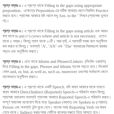
প্রশ্ন নম্বর-২ :
এ প্রশ্নে থাকে Filling in the gaps using appropriate
preposition. এক্ষেত্রে Preposition-এর সঠিক ব্যবহার জেনে নিয়মিত Practice
করতে হবে। প্যাসেজ আকারে যদি আসে শুধু Ans. to the ` লিখবে (প্যাসেজ তুলবে
না)।
প্রশ্ন নম্বর-৩ :
এ প্রশ্নে থাকে Filling in the gaps using article এবং আরও
বলা থাকে to put (×) crows where and article is not necessary. এতেও
থাকে ৫ নম্বর। কিন্তু গ্যাপ থাকে ১০টি। আর হ্যাঁ, এ প্রশ্নটি সহজ বলে অনুশীলন
কম করবে না কিন্তু। অবশ্যই ‘A’, ‘AN’ এবং ‘The’ ব্যবহারের নিয়মগুলো বারবার
পড়বে এবং অনুশীলন করবে।
প্রশ্ন নম্বর-৪ :
এতে থাকে Idioms and Phrases/Linkers (লিংকিং ওয়ার্ডস)
দিয়ে Filling in the gaps. Phrases and Idioms অনেক পড়তে হবে। লিংকার্স
যেমন and, or, but, as well as, such as, moreover এগুলোর অর্থগুলো জেনে
ভালোভাবে অনুশীলন করবে।
প্রশ্ন নম্বর-৫ :
এ প্রশ্নে থাকে একটি Speech. যদি বাক্য আকারে থাকে তাহলে
বাক্য আকারে Direct/Indirect (Reported) Speech-এ পরিবর্তন করবে কিন্তু
প্যাসেজ ন্যারেশন অবশ্যই প্যাসেজ আকারে Reported Speech-এ পরিবর্তন করবে।
সম্পূর্ণ প্যাসেজ মনোযোগ দিয়ে পড়ে Speaker (বক্তা) এবং Spoken to (শ্রোতা)
Person এবং অবশ্যই টেন্স বুঝে নেবে। অনেক সময় Reporting Verb এর বাক্য
শেষে থাকে। Indirect করার সময় সেটিকে বাক্যের শুরুতে নিয়ে আসতে হবে।